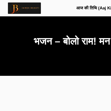
आज की तिथि (Aaj Ki
भजन – बोलो राम! म