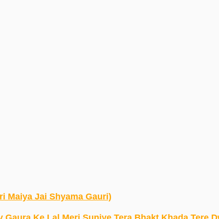
 Gauri Maiya Jai Shyama Gauri)
है: भजन (Hey Gaura Ke Lal Meri Suniye Tera Bhakt Khada Tere 