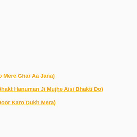
a Ho Mere Ghar Aa Jana)
 Ram Bhakt Hanuman Ji Mujhe Aisi Bhakti Do)
 Re Door Karo Dukh Mera)