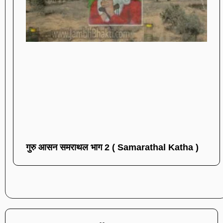
गुरु आसन समराथल भाग 2 ( Samarathal Katha )