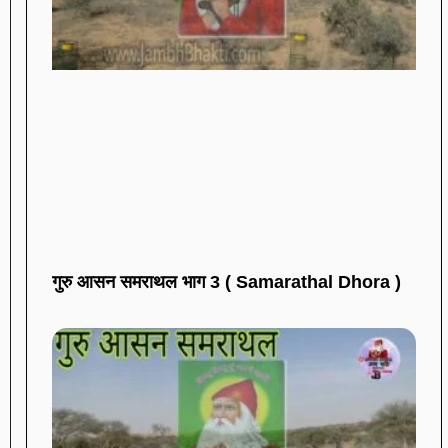
गुरु आसन समराथल भाग 3 ( Samarathal Dhora )