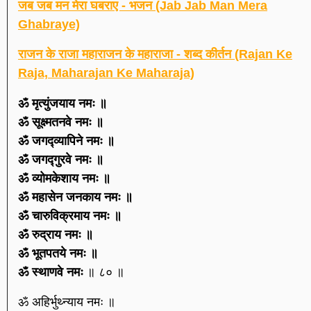
जब जब मन मेरा घबराए - भजन (Jab Jab Man Mera
Ghabraye)
राजन के राजा महाराजन के महाराजा - शब्द कीर्तन (Rajan Ke
Raja, Maharajan Ke Maharaja)
ॐ मृत्युंजयाय नमः ॥
ॐ सूक्ष्मतनवे नमः ॥
ॐ जगद्व्यापिने नमः ॥
ॐ जगद्गुरवे नमः ॥
ॐ व्योमकेशाय नमः ॥
ॐ महासेन जनकाय नमः ॥
ॐ चारुविक्रमाय नमः ॥
ॐ रुद्राय नमः ॥
ॐ भूतपतये नमः ॥
ॐ स्थाणवे नमः
॥ ८० ॥
ॐ अहिर्भुथ्न्याय नमः ॥