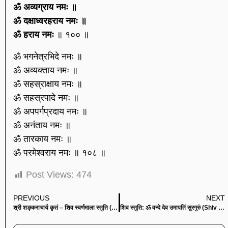
ॐ अव्यग्राय नमः ॥
ॐ दक्षाध्वरहराय नमः ॥
ॐ हराय नमः
॥ १०० ॥
ॐ भगनेत्रभिदे नमः ॥
ॐ अव्यक्ताय नमः ॥
ॐ सहस्राक्षाय नमः ॥
ॐ सहस्रपादे नमः ॥
ॐ अपपर्गप्रदाय नमः ॥
ॐ अनंताय नमः ॥
ॐ तारकाय नमः ॥
ॐ परमेश्वराय नमः ॥ १०८ ॥
Post Views:
474
PREVIOUS
NEXT
श्री शङ्कराचार्य कृतं – शिव स्वर्णमाला स्तुति (Shiv Swarnamala Stuti)
शिव स्तुति: ॐ वन्दे देव उमापतिं सुरगुरुं (Shiv Stuti: Om Vande Dev Umapatin Surguru)