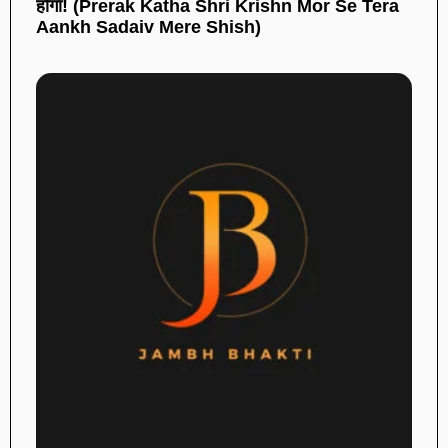
होगा! (Prerak Katha Shri Krishn Mor Se Tera
Aankh Sadaiv Mere Shish)