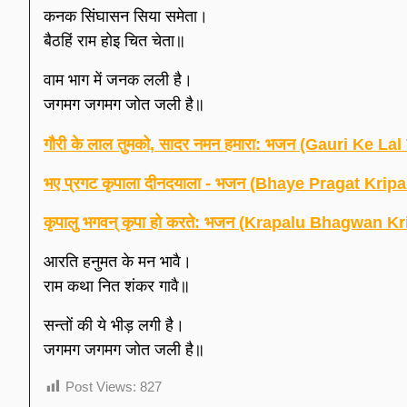
कनक सिंघासन सिया समेता।
बैठहिं राम होइ चित चेता॥
वाम भाग में जनक लली है।
जगमग जगमग जोत जली है॥
गौरी के लाल तुमको, सादर नमन हमारा: भजन (Gauri K
भए प्रगट कृपाला दीनदयाला - भजन (Bhaye Pragat Krip
कृपालु भगवन् कृपा हो करते: भजन (Krapalu Bhagwan K
आरति हनुमत के मन भावै।
राम कथा नित शंकर गावै॥
सन्तों की ये भीड़ लगी है।
जगमग जगमग जोत जली है॥
Post Views:
827