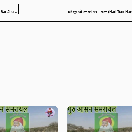
मुझे रास आ गया है, तेरे दर पे सर झुकाना – भजन (Mujhe Ras Agaya Hai Tere Dar Pe Sar Jhukana)
हरि तुम हरो जन की भीर – भजन (Hari Tum Ha