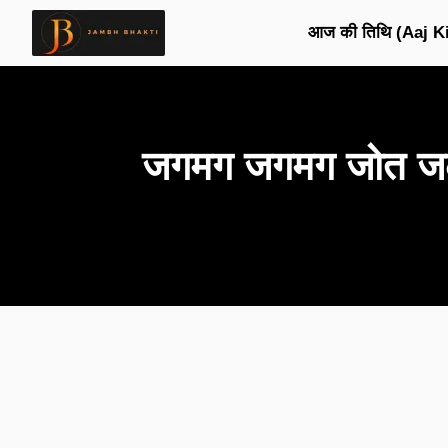
आज की तिथि (Aaj Ki
जगमग जगमग जोत जली