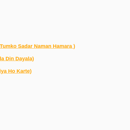
e Lal Tumko Sadar Naman Hamara )
ala Din Dayala)
riya Ho Karte)