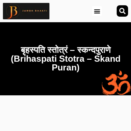
आज की तिथि (Aaj Ki Tithi)
बृहस्पति स्तोत्रं – स्कन्दपुराणे
(Brihaspati Stotra – Skand
Puran)