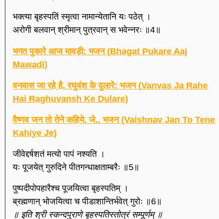
भक्त्या बृहस्पतिं स्मृत्वा नामान्येतानि यः पठेत् ।
अरोगी बलवान् श्रीमान् पुत्रवान् स भवेन्नरः ॥4॥
भगत पुकारे आज मावड़ी: भजन (Bhagat Pukare Aaj
Mawadi)
वनवास जा रहे है, रघुवंश के दुलारे: भजन (Vanvas Ja Rahe
Hai Raghuvansh Ke Dulare)
वैष्णव जन तो तेने कहिये, जे.. भजन (Vaishnav Jan To Tene
Kahiye Je)
जीवेद्दर्षशतं मत्यो पापं नश्यति ।
यः पूजयेत् गुरुदिने पीतगन्धाक्षताम्बरैः ॥5॥
पुष्पदीपोपहारैश्च पूजयित्वा बृहस्पतिम् ।
ब्रह्मणान् भोजयित्वा च पीडाशान्तिर्भवेत् गुरोः ॥6॥
॥ इति श्री स्कन्दपुराणे बृहस्पतिस्तोत्रं सम्पूर्णम् ॥