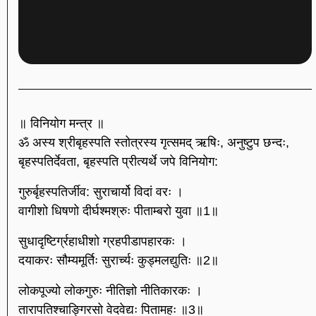
॥ विनियोग मन्त्र ॥
ॐ अस्य श्रीबृहस्पति स्तोत्रस्य गृत्समद् ऋषिः, अनुष्टुप छन्दः,
बृहस्पतिर्देवता, बृहस्पति प्रीत्यर्थे जपे विनियोग:
गुरुर्बृहस्पतिर्जीव: सुराचार्यो विदां वरः ।
वागीशो धिषणो दीर्घश्मश्रुः पीताम्बरो युवा ॥1॥
सुधादृष्टिर्ग्रहाधीशो ग्रहपीडापहारकः ।
दयाकरः सौम्यमूर्तिः सुरार्च्यः कुड्मलद्युतिः ॥2॥
लोकपूज्यो लोकगुरुः नीतिज्ञो नीतिकारकः ।
तारापतिश्चाङ्गिरसो वेदवेद्यः पितामहः ॥3॥