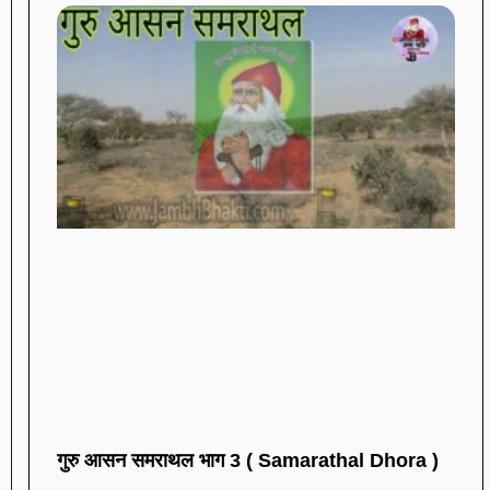
गुरु आसन समराथल भाग 3 ( Samarathal Dhora )