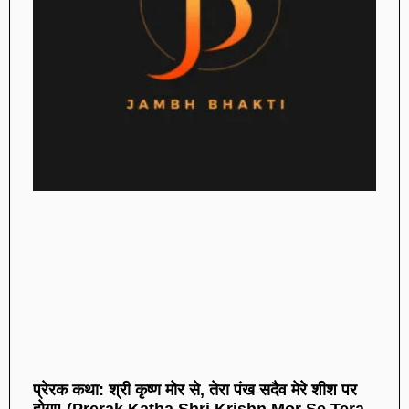
प्रेरक कथा: श्री कृष्ण मोर से, तेरा पंख सदैव मेरे शीश पर
होगा! (Prerak Katha Shri Krishn Mor Se Tera