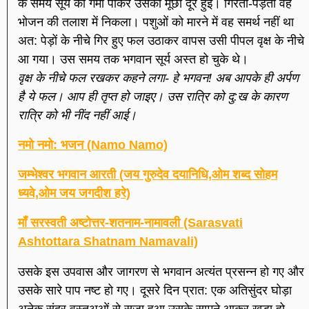
के समय सूर्य की गर्मी पाकर उसकी मूर्छा दूर हुई। गिरता-पड़ता वह
भोजन की तलाश में निकला। पशुओं को मारने में वह समर्थ नहीं था
अत: पेड़ों के नीचे गिर हुए फल उठाकर वापस उसी पीपल वृक्ष के नीचे
आ गया। उस समय तक भगवान सूर्य अस्त हो चुके थे।
वृक्ष के नीचे फल रखकर कहने लगा- हे भगवन! अब आपके ही अर्पण
है ये फल। आप ही तृप्त हो जाइए। उस रात्रि को दु:ख के कारण
रात्रि को भी नींद नहीं आई।
नमो नमो: भजन (Namo Namo)
जम्भेश्वर भगवान आरती (जय गुरुदेव दयानिधि,ओम शब्द सोहम
ध्यवे,ओम जय जगदीश हरे)
माँ सरस्वती अष्टोत्तर-शतनाम-नामावली (Sarasvati
Ashtottara Shatnam Namavali)
उसके इस उपवास और जागरण से भगवान अत्यंत प्रसन्न हो गए और
उसके सारे पाप नष्ट हो गए। दूसरे दिन प्रात: एक ‍अतिसुंदर घोड़ा
अनेक सुंदर वस्तुअओं से सजा हुआ उसके सामने आकर खड़ा हो