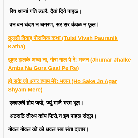
रिष थाप्यां गति उधरै, दैतां दिये पाहळ।
वन वन चंदण न अगरण, सर सर कंवळ न फूल।
तुलसी विवाह पौराणिक कथा (Tulsi Vivah Pauranik
Katha)
झुमर झलके अम्बा ना, गोरा गाल पे रे: भजन (Jhumar Jhalke
Amba Na Gora Gaal Pe Re)
हो सके जो अगर श्याम मेरे: भजन (Ho Sake Jo Agar
Shyam Mere)
एकाएकी होय जपो, ज्यूं भाजै भरम भूल।
अठसठि तीरथ कांय फिरो,न इण पाहळ संतूल।
गोवल गोवल को को धवल सब संता दातार।