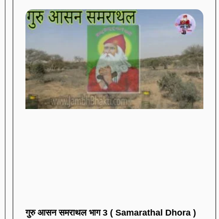
गुरु आसन समराथल भाग 3 ( Samarathal Dhora )