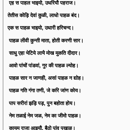
एह स पाहल भाइयो, उधरियौ पहराज।
तेतीस कोड़ि देवां कुळी, लाधो पाहळ बंद।
एक स पाहळ भाइयो, उधारी हरिचन्द।
पाहळ लीवी कुन्ती माता, होती करणी सार।
साधु एहा भेटिये लाभै मोख मुकति दीदार।
आवो पांचों पांडवां, गुर की पाहळ ल्योह।
पाहळ सार न जाणही, असां पाहळ न द्योह।
पाहळ गति गंगा तणी, जे करि जांण कोय।
पाप सरीरां झड़ि पड़, पुन बहोता होय।
नेम तळाई नेम जळ, नेम का जीमो पाहळ।
कायम राजा आइयौ, बैठो पांव पखाळ।