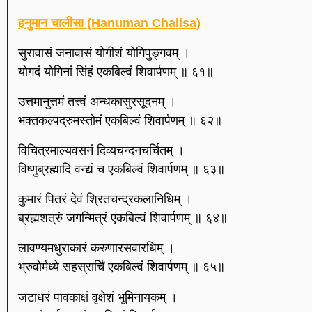
हनुमान चालीसा (Hanuman Chalisa)
सुरावासं जनावासं योगीशं योगिपुङ्गवम् ।
योगदं योगिनां सिंहं एकबिल्वं शिवार्पणम् ॥ ६१॥
उत्तमानुत्तमं तत्त्वं अन्धकासुरसूदनम् ।
भक्तकल्पद्रुमस्तोमं एकबिल्वं शिवार्पणम् ॥ ६२॥
विचित्रमाल्यवसनं दिव्यचन्दनचर्चितम् ।
विष्णुब्रह्मादि वन्द्यं च एकबिल्वं शिवार्पणम् ॥ ६३॥
कुमारं पितरं देवं श्रितचन्द्रकलानिधिम् ।
ब्रह्मशत्रुं जगन्मित्रं एकबिल्वं शिवार्पणम् ॥ ६४॥
लावण्यमधुराकारं करुणारसवारधिम् ।
भ्रुवोर्मध्ये सहस्रार्चिं एकबिल्वं शिवार्पणम् ॥ ६५॥
जटाधरं पावकाक्षं वृक्षेशं भूमिनायकम् ।