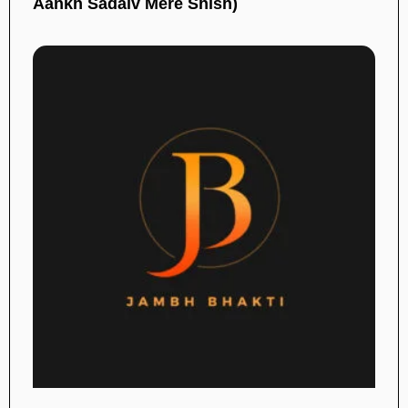
Aankh Sadaiv Mere Shish)