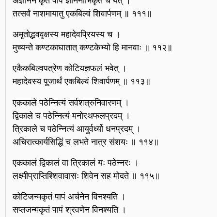
अज्ञानेन कृतं पापं ज्ञानेनाभिकृतं च यत् ।
तत्सर्वं नाशमायातु एकबिल्वं शिवार्पणम् ॥ १११॥
अमृतोद्भववृक्षस्य महादेवप्रियस्य च ।
मुच्यन्ते कण्टकाघातात् कण्टकेभ्यो हि मानवाः ॥ ११२॥
एकैकबिल्वपत्रेण कोटियज्ञफलं भवेत् ।
महादेवस्य पूजार्थं एकबिल्वं शिवार्पणम् ॥ ११३॥
एककाले पठेन्नित्यं सर्वशत्रुनिवारणम् ।
द्विकाले च पठेन्नित्यं मनोरथफलप्रदम् ।
त्रिकाले च पठेन्नित्यं आयुर्वर्ध्यो धनप्रदम् ।
अचिरात्कार्यसिद्धिं च लभते नात्र संशयः ॥ ११४॥
एककालं द्विकालं वा त्रिकालं यः पठेन्नरः ।
लक्ष्मीप्राप्तिश्शिवावासः शिवेन सह मोदते ॥ ११५॥
कोटिजन्मकृतं पापं अर्चनेन विनश्यति ।
सप्तजन्मकृतं पापं श्रवणेन विनश्यति ।