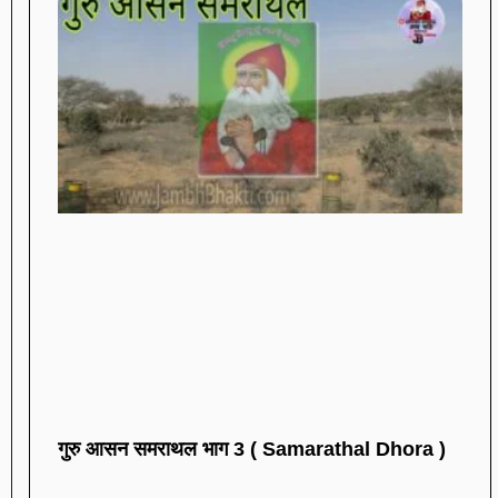
गुरु आसन समराथल भाग 3 ( Samarathal Dhora )