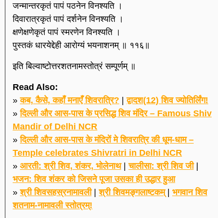
जन्मान्तरकृतं पापं पठनेन विनश्यति ।
दिवारात्रकृतं पापं दर्शनेन विनश्यति ।
क्षणेक्षणेकृतं पापं स्मरणेन विनश्यति ।
पुस्तकं धारयेद्देही आरोग्यं भयनाशनम् ॥ ११६॥
इति बिल्वाष्टोत्तरशतनामस्तोत्रं सम्पूर्णम् ॥
Read Also:
»
कब, कैसे, कहाँ मनाएँ शिवरात्रि?
|
द्वादश(12) शिव ज्योतिर्लिंग!
»
दिल्ली और आस-पास के प्रसिद्ध शिव मंदिर – Famous Shiv
Mandir of Delhi NCR
»
दिल्ली और आस-पास के मंदिरों मे शिवरात्रि की धूम-धाम –
Temple celebrates Shivratri in Delhi NCR
»
आरती: श्री शिव, शंकर, भोलेनाथ
|
चालीसा: श्री शिव जी
|
भजन: शिव शंकर को जिसने पूजा उसका ही उद्धार हुआ
»
श्री शिवसहस्रनामावली
|
श्री शिवमङ्गलाष्टकम्
|
भगवान शिव
शतनाम-नामावली स्तोत्रम्!