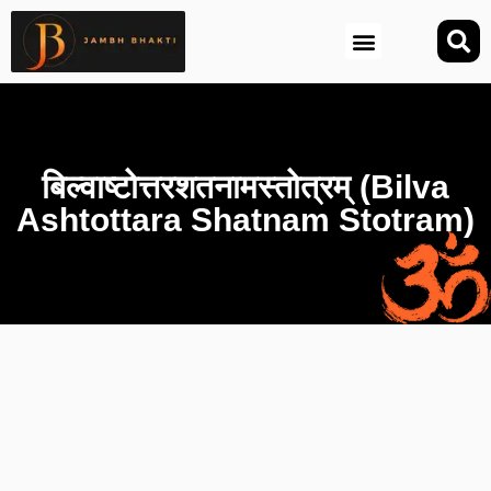
आज की तिथि (Aaj Ki Tithi)
बिल्वाष्टोत्तरशतनामस्तोत्रम् (Bilva
Ashtottara Shatnam Stotram)