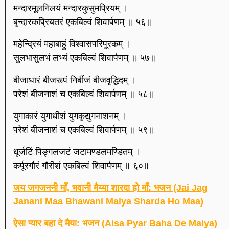
मन्दारमूलनिलयं मन्दारकुसुमप्रियम् ।
बृन्दारकप्रियतरं एकबिल्वं शिवार्पणम् ॥ ५६॥
महेन्द्रियं महाबाहुं विश्वासपरिपूरकम् ।
सुलभासुलभं लभ्यं एकबिल्वं शिवार्पणम् ॥ ५७॥
बीजाधारं बीजरूपं निर्बीजं बीजवृद्धिदम् ।
परेशं बीजनाशं च एकबिल्वं शिवार्पणम् ॥ ५८॥
युगाकारं युगाधीशं युगकृद्युगनाशनम् ।
परेशं बीजनाशं च एकबिल्वं शिवार्पणम् ॥ ५९॥
धूर्जटिं पिङ्गलजटं जटामण्डलमण्डितम् ।
कर्पूरगौरं गौरीशं एकबिल्वं शिवार्पणम् ॥ ६०॥
जय जगजननी माँ, भवानी मैय्या शारदा हो माँ: भजन (Jai Jag
Janani Maa Bhawani Maiya Sharda Ho Maa)
ऐसा प्यार बहा दे मैया: भजन (Aisa Pyar Baha De Maiya)