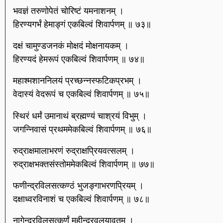
भवज्ञं तरुणोपेतं चोरिष्टं यमनाशनम् ।
हिरण्यगर्भं हेमाङ्गं एकबिल्वं शिवार्पणम् ॥ ७३॥
दक्षं चामुण्डजनकं मोक्षदं मोक्षनायकम् ।
हिरण्यदं हेमरूपं एकबिल्वं शिवार्पणम् ॥ ७४॥
महाश्मशाननिलयं प्रच्छन्नस्फटिकप्रभम् ।
वेदास्यं वेदरूपं च एकबिल्वं शिवार्पणम् ॥ ७५॥
स्थिरं धर्मं उमानाथं ब्रह्मण्यं चाश्रयं विभुम् ।
जगन्निवासं प्रथममेकबिल्वं शिवार्पणम् ॥ ७६॥
रुद्राक्षमालाभरणं रुद्राक्षप्रियवत्सलम् ।
रुद्राक्षभक्तसंस्तोममेकबिल्वं शिवार्पणम् ॥ ७७॥
फणीन्द्रविलसत्कण्ठं भुजङ्गाभरणप्रियम् ।
दक्षाध्वरविनाशं च एकबिल्वं शिवार्पणम् ॥ ७८॥
नागेन्द्रविलसत्कर्णं महीन्द्रवलयावृतम् ।