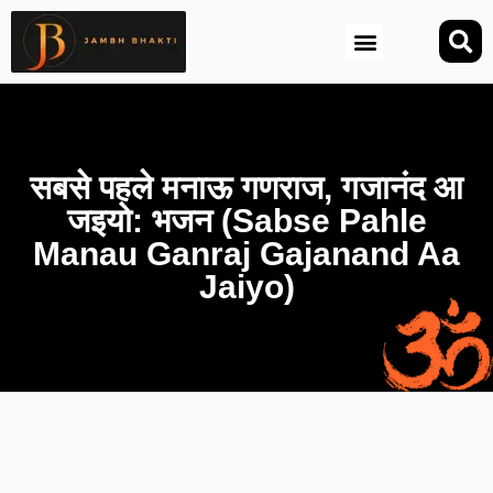
आज की तिथि (Aaj Ki Tithi)
सबसे पहले मनाऊ गणराज, गजानंद आ
जइयो: भजन (Sabse Pahle
Manau Ganraj Gajanand Aa
Jaiyo)