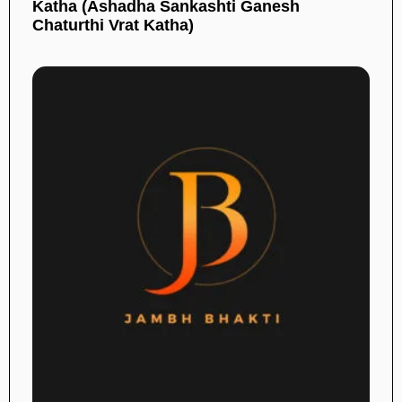
Katha (Ashadha Sankashti Ganesh
Chaturthi Vrat Katha)