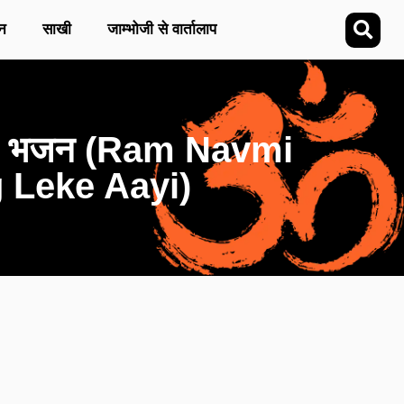
न
साखी
जाम्भोजी से वार्तालाप
आई – भजन (Ram Navmi
 Leke Aayi)