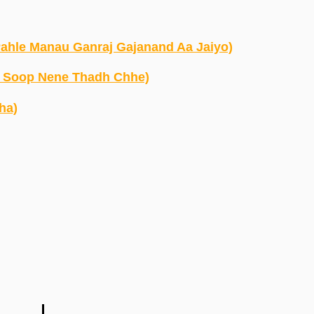
e Pahle Manau Ganraj Gajanand Aa Jaiyo)
n Beti Soop Nene Thadh Chhe)
ha)