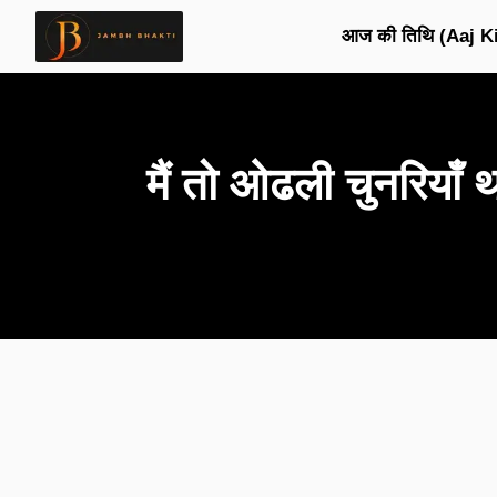
आज की तिथि (Aaj Ki
मैं तो ओढली चुनरिय