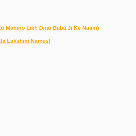
gan Ko Mahino Likh Dino Baba Ji Ke Naam)
(108 Mata Lakshmi Names)