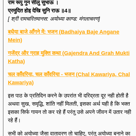
राम रूपु गुन सीलु सुभाऊ ।
प्रमुदित होइ देखि सुनि राऊ ॥4॥
[ श्री रामचरितमानस: अयोध्या काण्ड: मंगलाचरण]
बधैया बाजे आँगने में: भजन (Badhaiya Baje Angane
Mein)
गजेंद्र और ग्राह मुक्ति कथा (Gajendra And Grah Mukti
Katha)
चल काँवरिया, चल काँवरिया - भजन (Chal Kawariya, Chal
Kawariya)
इस पाठ के प्रतिदिन करने के उपरांत भी दरिद्रता दूर नही होती है
अथवा सुख, समृद्धि, शांति नहीं मिलती, इसका अर्थ यही है कि भक्त
इसका सिर्फ गायन तो कर रहे हैं परंतु उसे अपने जीवन में उतार नही
रहे हैं।
सभी को अयोध्या जैसा वातावरण तो चाहिए, परंतु अयोध्या बनाने का