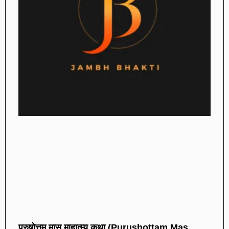
पुरुषोत्तम मास माहात्म्य कथा (Purushottam Mas