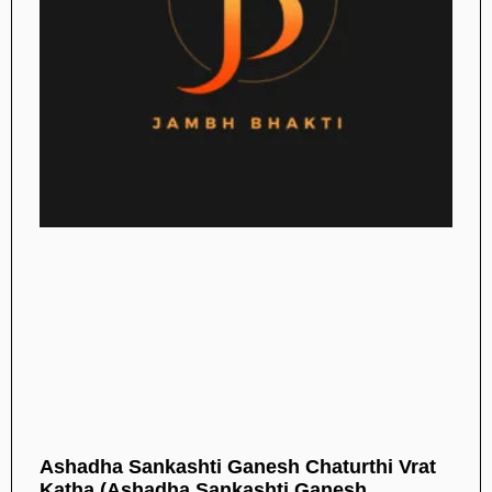
Ashadha Sankashti Ganesh Chaturthi Vrat
Katha (Ashadha Sankashti Ganesh