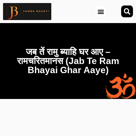
आज की तिथि (Aaj Ki Tithi)
जब तें रामु ब्याहि घर आए –
रामचरितमानस (Jab Te Ram
Bhayai Ghar Aaye)