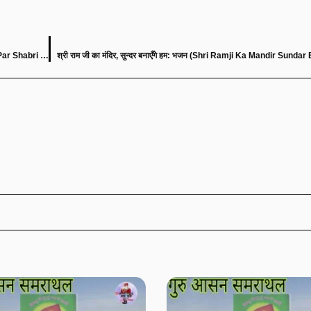
चित्रकूट के घाट-घाट पर, शबरी देखे बाट: भजन (Bhajan: Chitrakoot Ke Ghat Ghat Par Shabri Dekhe Baat)
श्री राम जी का मंदिर, सुन्दर बनाएँगे हम: भजन (Shri Ramji Ka Mandir Su