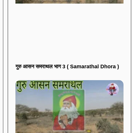
गुरु आसन समराथल भाग 3 ( Samarathal Dhora )