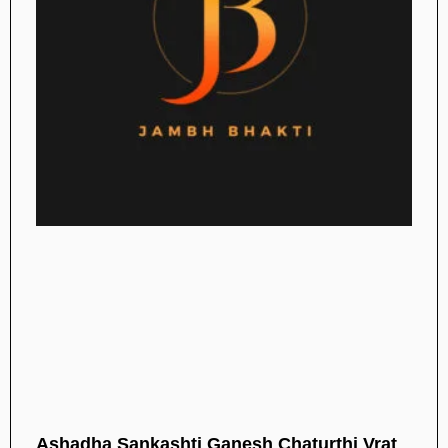
Ashadha Sankashti Ganesh Chaturthi Vrat