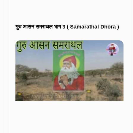
गुरु आसन समराथल भाग 3 ( Samarathal Dhora )