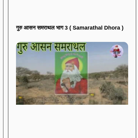
गुरु आसन समराथल भाग 3 ( Samarathal Dhora )