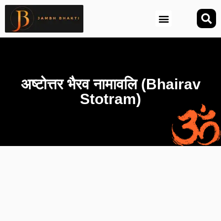
आज की तिथि (Aaj Ki Tithi)
अष्टोत्तर भैरव नामावलि (Bhairav
Stotram)