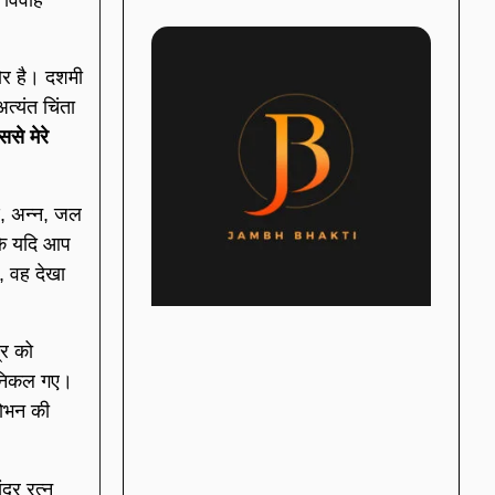
ठोर है। दशमी
्यंत चिंता
े मेरे
ृण, अन्न, जल
ंकि यदि आप
ा, वह देखा
रि को
ण निकल गए।
शोभन की
ंदर रत्न