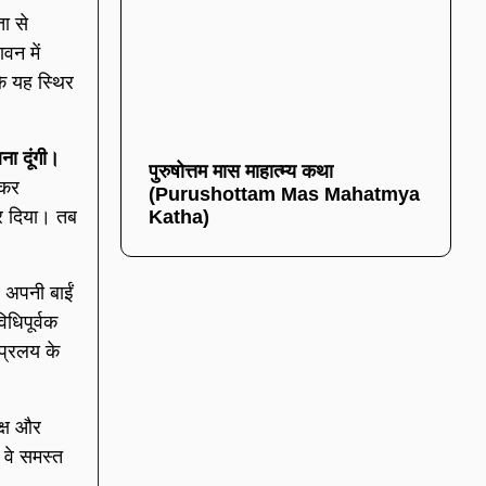
ा से
ावन में
कि यह स्थिर
ना दूंगी।
पुरुषोत्तम मास माहात्म्य कथा
ेकर
(Purushottam Mas Mahatmya
Katha)
कर दिया। तब
 अपनी बाईं
धिपूर्वक
 प्रलय के
पक्ष और
, वे समस्त