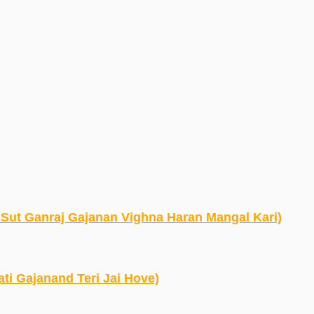
Gauri Sut Ganraj Gajanan Vighna Haran Mangal Kari)
npati Gajanand Teri Jai Hove)