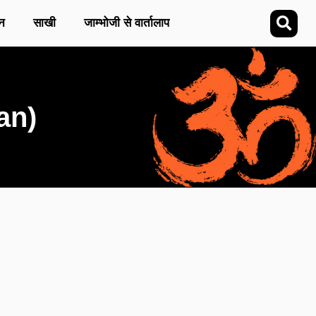
न
साखी
जाम्भोजी से वार्तालाप
an)