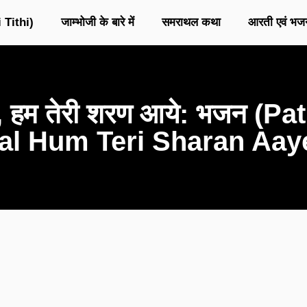
 Tithi)
जाम्भोजी के बारे में
समराथल कथा
आरती एवं भज
ाल, हम तेरी शरण आये: भजन (
al Hum Teri Sharan Aay