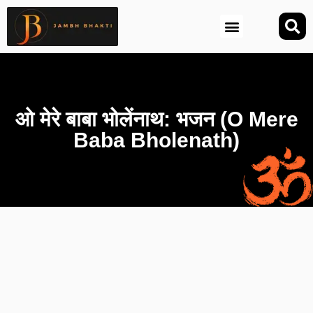
आज की तिथि (Aaj Ki Tithi)
ओ मेरे बाबा भोलेंनाथ: भजन (O Mere
Baba Bholenath)