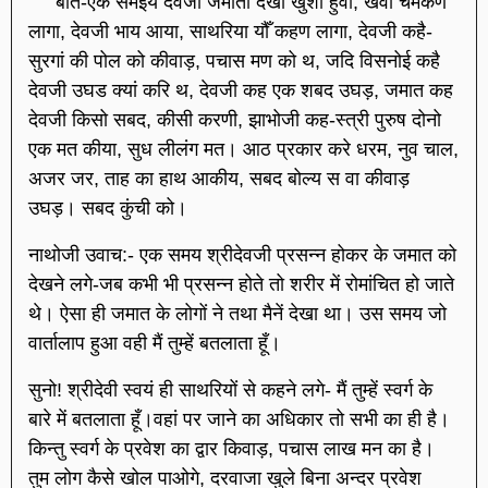
बात-एक समइये देवजी जमाती देखी खुशी हुवा, खवां चमकण
लागा, देवजी भाय आया, साथरिया यौँ कहण लागा, देवजी कहै-
सुरगां की पोल को कीवाड़, पचास मण को थ, जदि विसनोई कहै
देवजी उघड क्यां करि थ, देवजी कह एक शबद उघड़, जमात कह
देवजी किसो सबद, कीसी करणी, झाभोजी कह-स्त्री पुरुष दोनो
एक मत कीया, सुध लीलंग मत। आठ प्रकार करे धरम, नुव चाल,
अजर जर, ताह का हाथ आकीय, सबद बोल्य स वा कीवाड़
उघड़। सबद कुंची को।
नाथोजी उवाच:- एक समय श्रीदेवजी प्रसन्न होकर के जमात को
देखने लगे-जब कभी भी प्रसन्न होते तो शरीर में रोमांचित हो जाते
थे। ऐसा ही जमात के लोगों ने तथा मैनें देखा था। उस समय जो
वार्तालाप हुआ वही मैं तुम्हें बतलाता हूँ।
सुनो! श्रीदेवी स्वयं ही साथरियों से कहने लगे- मैं तुम्हें स्वर्ग के
बारे में बतलाता हूँ।वहां पर जाने का अधिकार तो सभी का ही है।
किन्तु स्वर्ग के प्रवेश का द्वार किवाड़, पचास लाख मन का है।
तुम लोग कैसे खोल पाओगे, दरवाजा खुले बिना अन्दर प्रवेश