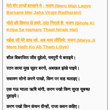
मेरो मॅन लग्यॉ बरसाने मे - भजन (Mero Man Lagyo
Barsane Mei Jaha Viraje Radharani)
भोले की किरपा से हमरे, ठाठ निराले है: भजन (Bhole Ki
Kripa Se Hamare Thaat Nirale Hai)
मईया जी मेरे हाथ को, अब थाम लीजिये: भजन (Maiya Ji
Mere Hath Ko Ab Tham Lijiye)
शील बिबरजित जीव दुहेलो, यमपुरी ये बताइये।
रतन काया मुख सूवर बरगो, अबखल झंखे पाइये।
सवामण सोनो करणे पाखो, किण पर वाह चलाइए।
एक गऊ ग्वाला ऋषि मांगी, करण पखो किण सुरह सुबच्छ
दुहाइये।
करण पखो किन कंचन दीन्हों, राजा कवन कहिए।