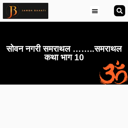
आज की तिथि (Aaj Ki Tithi)
सोवन नगरी समराथल ……..समराथल
कथा भाग 10