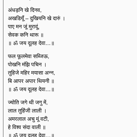
अंधड़नि खे दिनव,
अखडियूँ – दुखियनि खे दारुं ।
पाए मन जूं मुरादूं,
सेवक कनि थारू ॥
॥ ॐ जय दूलह देवा…॥
फल फूलमेवा सब्जिऊ,
पोखनि मंझि पचिन ।
तुहिजे महिर मयासा अन्न,
बि आपर अपार थियनी ॥
॥ ॐ जय दूलह देवा…॥
ज्योति जगे थी जगु में,
लाल तुहिंजी लाली ।
अमरलाल अचु मूं वटी,
हे विश्व संदा वाली ॥
॥ ॐ जय दूलह देवा…॥