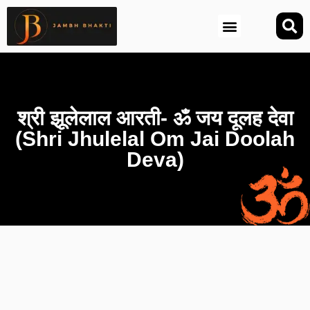
आज की तिथि (Aaj Ki Tithi)
श्री झूलेलाल आरती- ॐ जय दूलह देवा
(Shri Jhulelal Om Jai Doolah
Deva)