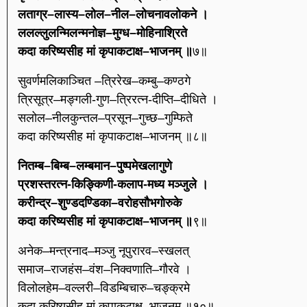
लताग्र–लास्य–लोल–नील–लोचनावलोकने ।
ललल्लुलन्मिलन्मनोज्ञ–मुग्ध–मोहिनाश्रिते
कदा करिष्यसीह मां कृपाकटाक्ष–भाजनम् ॥
७॥
सुवर्णमलिकाञ्चित –त्रिरेख–कम्बु–कण्ठगे
त्रिसूत्र–मङ्गली-गुण–त्रिरत्न-दीप्ति–दीधिते ।
सलोल–नीलकुन्तल–प्रसून–गुच्छ–गुम्फिते
कदा करिष्यसीह मां कृपाकटाक्ष–भाजनम् ॥८॥
नितम्ब–बिम्ब–लम्बमान–पुष्पमेखलागुणे
प्रशस्तरत्न-किङ्किणी-कलाप-मध्य मञ्जुले ।
करीन्द्र–शुण्डदण्डिका–वरोहसौभगोरुके
कदा करिष्यसीह मां कृपाकटाक्ष–भाजनम् ॥
९॥
अनेक–मन्त्रनाद–मञ्जु नूपुरारव–स्खलत्
समाज–राजहंस–वंश–निक्वणाति–गौरवे ।
विलोलहेम–वल्लरी–विडम्बिचारु–चङ्क्रमे
कदा करिष्यसीह मां कृपाकटाक्ष–भाजनम् ॥१०॥