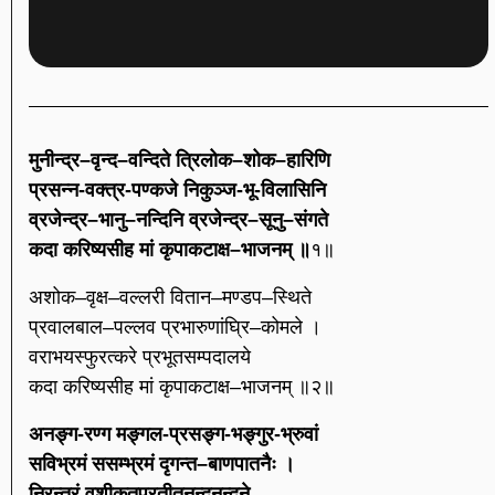
मुनीन्द्र–वृन्द–वन्दिते त्रिलोक–शोक–हारिणि
प्रसन्न-वक्त्र-पण्कजे निकुञ्ज-भू-विलासिनि
व्रजेन्द्र–भानु–नन्दिनि व्रजेन्द्र–सूनु–संगते
कदा करिष्यसीह मां कृपाकटाक्ष–भाजनम् ॥
१॥
अशोक–वृक्ष–वल्लरी वितान–मण्डप–स्थिते
प्रवालबाल–पल्लव प्रभारुणांघ्रि–कोमले ।
वराभयस्फुरत्करे प्रभूतसम्पदालये
कदा करिष्यसीह मां कृपाकटाक्ष–भाजनम् ॥२॥
अनङ्ग-रण्ग मङ्गल-प्रसङ्ग-भङ्गुर-भ्रुवां
सविभ्रमं ससम्भ्रमं दृगन्त–बाणपातनैः ।
निरन्तरं वशीकृतप्रतीतनन्दनन्दने