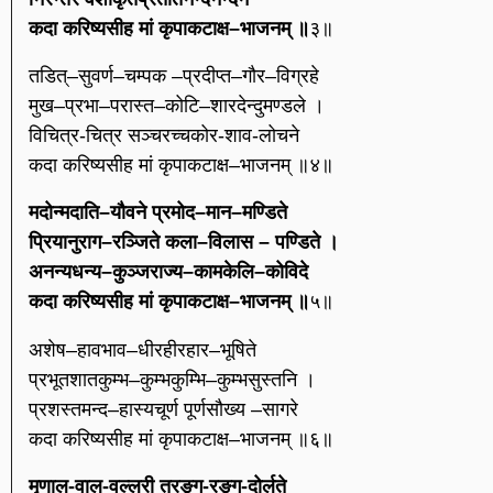
कदा करिष्यसीह मां कृपाकटाक्ष–भाजनम् ॥
३॥
तडित्–सुवर्ण–चम्पक –प्रदीप्त–गौर–विग्रहे
मुख–प्रभा–परास्त–कोटि–शारदेन्दुमण्डले ।
विचित्र-चित्र सञ्चरच्चकोर-शाव-लोचने
कदा करिष्यसीह मां कृपाकटाक्ष–भाजनम् ॥४॥
मदोन्मदाति–यौवने प्रमोद–मान–मण्डिते
प्रियानुराग–रञ्जिते कला–विलास – पण्डिते ।
अनन्यधन्य–कुञ्जराज्य–कामकेलि–कोविदे
कदा करिष्यसीह मां कृपाकटाक्ष–भाजनम् ॥
५॥
अशेष–हावभाव–धीरहीरहार–भूषिते
प्रभूतशातकुम्भ–कुम्भकुम्भि–कुम्भसुस्तनि ।
प्रशस्तमन्द–हास्यचूर्ण पूर्णसौख्य –सागरे
कदा करिष्यसीह मां कृपाकटाक्ष–भाजनम् ॥६॥
मृणाल-वाल-वल्लरी तरङ्ग-रङ्ग-दोर्लते