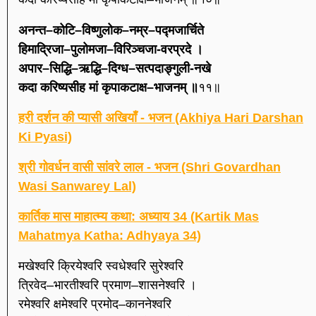
अनन्त–कोटि–विष्णुलोक–नम्र–पद्मजार्चिते
हिमाद्रिजा–पुलोमजा–विरिञ्चजा-वरप्रदे ।
अपार–सिद्धि–ऋद्धि–दिग्ध–सत्पदाङ्गुली-नखे
कदा करिष्यसीह मां कृपाकटाक्ष–भाजनम् ॥
११॥
हरी दर्शन की प्यासी अखियाँ - भजन (Akhiya Hari Darshan
Ki Pyasi)
श्री गोवर्धन वासी सांवरे लाल - भजन (Shri Govardhan
Wasi Sanwarey Lal)
कार्तिक मास माहात्म्य कथा: अध्याय 34 (Kartik Mas
Mahatmya Katha: Adhyaya 34)
मखेश्वरि क्रियेश्वरि स्वधेश्वरि सुरेश्वरि
त्रिवेद–भारतीश्वरि प्रमाण–शासनेश्वरि ।
रमेश्वरि क्षमेश्वरि प्रमोद–काननेश्वरि