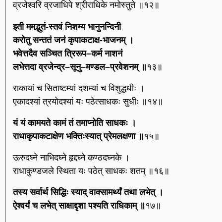
व्रजेश्वरि व्रजाधिपे श्रीराधिके नमोस्तुते ॥१२॥
इती ममद्भुतं-स्तवं निशम्य भानुनन्दिनी
करोतु सन्ततं जनं कृपाकटाक्ष-भाजनम् ।
भवेत्तदैव सञ्चित त्रिरूप–कर्म नाशनं
लभेत्तदा व्रजेन्द्र–सूनु–मण्डल–प्रवेशनम् ॥
१३॥
राकायां च सिताष्टम्यां दशम्यां च विशुद्धधीः ।
एकादश्यां त्रयोदश्यां यः पठेत्साधकः सुधीः ॥१४॥
यं यं कामयते कामं तं तमाप्नोति साधकः ।
राधाकृपाकटाक्षेण भक्तिःस्यात् प्रेमलक्षणा ॥
१५॥
ऊरुदघ्ने नाभिदघ्ने हृद्दघ्ने कण्ठदघ्नके ।
राधाकुण्डजले स्थिता यः पठेत् साधकः शतम् ॥१६॥
तस्य सर्वार्थ सिद्धिः स्याद् वाक्सामर्थ्यं तथा लभेत् ।
ऐश्वर्यं च लभेत् साक्षाद्दृशा पश्यति राधिकाम् ॥
१७॥