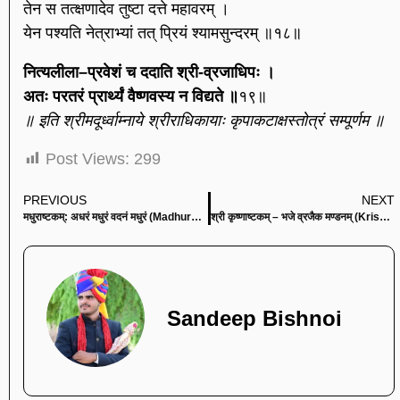
तेन स तत्क्षणादेव तुष्टा दत्ते महावरम् ।
येन पश्यति नेत्राभ्यां तत् प्रियं श्यामसुन्दरम् ॥१८॥
नित्यलीला–प्रवेशं च ददाति श्री-व्रजाधिपः ।
अतः परतरं प्रार्थ्यं वैष्णवस्य न विद्यते ॥
१९॥
॥ इति श्रीमदूर्ध्वाम्नाये श्रीराधिकायाः कृपाकटाक्षस्तोत्रं सम्पूर्णम ॥
Post Views:
299
PREVIOUS
NEXT
मधुराष्टकम्: अधरं मधुरं वदनं मधुरं (Madhurashtakam Adhram Madhuram Vadnam Madhuram)
श्री कृष्णाष्टकम् – भजे व्रजैक मण्डनम् (Krishnashtakam – Bhaje Vrajaik Maṇḍanam)
Sandeep Bishnoi