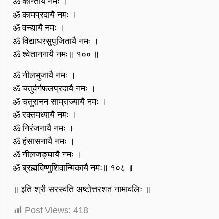
ॐ कान्तायै नमः ।
ॐ कामप्रदायै नमः ।
ॐ वन्द्यायै नमः ।
ॐ विद्याधरसुपूजितायै नमः ।
ॐ श्वेताननायै नमः॥ १०० ॥
ॐ नीलभुजायै नमः ।
ॐ चतुर्वर्गफलप्रदायै नमः ।
ॐ चतुरानन साम्राज्यायै नमः ।
ॐ रक्तमध्यायै नमः ।
ॐ निरंजनायै नमः ।
ॐ हंसासनायै नमः ।
ॐ नीलजङ्घायै नमः ।
ॐ ब्रह्मविष्णुशिवान्मिकायै नमः॥ १०८ ॥
॥ इति श्री सरस्वति अष्टोत्तरशत नामावलिः ॥
Post Views:
418