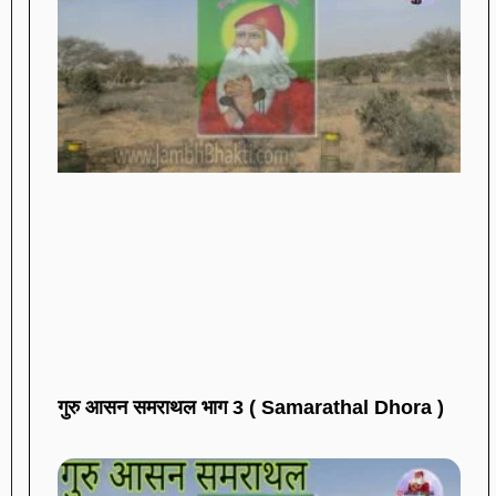
गुरु आसन समराथल भाग 3 ( Samarathal Dhora )