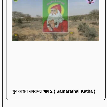
गुरु आसन समराथल भाग 2 ( Samarathal Katha )