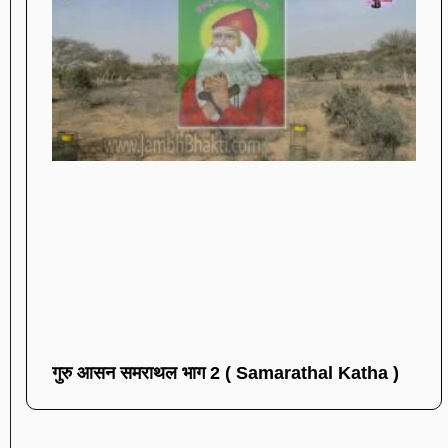
गुरु आसन समराथल भाग 2 ( Samarathal Katha )