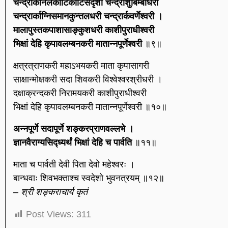
चन्द्रार्कानलकोटिकोटिसदृशा चन्द्रांशुबिम्बाधरी
चन्द्रार्काग्निसमानकुन्तलधरी चन्द्रार्कवर्णेश्वरी ।
मालापुस्तकपाशासाङ्कुशधरी काशीपुराधीश्वरी
भिक्षां देहि कृपावलम्बनकरी मातान्नपूर्णेश्वरी
॥९॥
क्षत्रत्राणकरी महाऽभयकरी माता कृपासागरी
साक्षान्मोक्षकरी सदा शिवकरी विश्वेश्वरश्रीधरी ।
दक्षाक्रन्दकरी निरामयकरी काशीपुराधीश्वरी
भिक्षां देहि कृपावलम्बनकरी मातान्नपूर्णेश्वरी ॥१०॥
अन्नपूर्णे सदापूर्णे शङ्करप्राणवल्लभे ।
ज्ञानवैराग्यसिद्ध्यर्थं भिक्षां देहि च पार्वति
॥११॥
माता च पार्वती देवी पिता देवो महेश्वरः ।
बान्धवाः शिवभक्ताश्च स्वदेशो भुवनत्रयम् ॥१२॥
– श्री शङ्कराचार्य कृतं
Post Views:
311