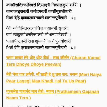
काश्मीरात्रिजलेश्वरी त्रिलहरी नित्याङ्कुरा शर्वरी ।
कामाकाङ्क्षकरी जनोदयकरी काशीपुराधीश्वरी
भिक्षां देहि कृपावलम्बनकरी मातान्नपूर्णेश्वरी
॥७॥
देवी सर्वविचित्ररत्नरचिता दाक्षायणी सुन्दरी
वामं स्वादुपयोधरप्रियकरी सौभाग्यमाहेश्वरी ।
भक्ताभीष्टकरी सदा शुभकरी काशीपुराधीश्वरी
भिक्षां देहि कृपावलम्बनकरी मातान्नपूर्णेश्वरी ॥८॥
चरण कमल तेरे धोए धोए पीवां - शब्द कीर्तन (Charan Kamal
Tere Dhoye Dhoye Peevan)
मेरी नैया पार लगेगी, माँ खड़ी है तू उस पार: भजन (Meri Naiya
Paar Lagegi Maa Khadi Hai Tu Us Paar)
प्रथमेश गजानंद नाम तेरो: भजन (Prathamesh Gajanan
Naam Tero )