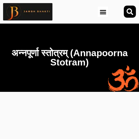
आज की तिथि (Aaj Ki Tithi)
अन्नपूर्णा स्तोत्रम् (Annapoorna
Stotram)