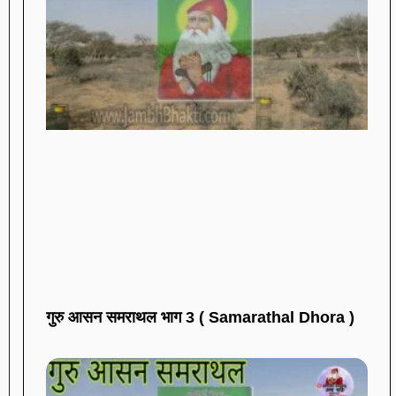
गुरु आसन समराथल भाग 3 ( Samarathal Dhora )