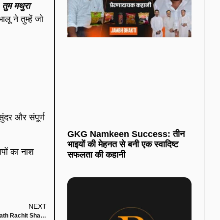
।
तुम मथुरा
ू ने तुम्हें जो
ंदर और संपूर्ण
GKG Namkeen Success: तीन
भाइयों की मेहनत से बनी एक स्वादिष्ट
ापों का नाश
सफलता की कहानी
NEXT
रोहिणी शकट भेदन, दशरथ रचित शनि स्तोत्र कथा (Rohini Shakat Bhed Dasharath Rachit Shani Stotr Katha)