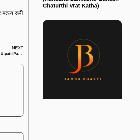
Chaturthi Vrat Katha)
मत्स्य रूपी
NEXT
श्री भीमशंकर ज्योतिर्लिंग प्रादुर्भाव पौराणिक कथा (Shri Bhimashankar Jyotirlinga Utpatti Pauranik Katha)