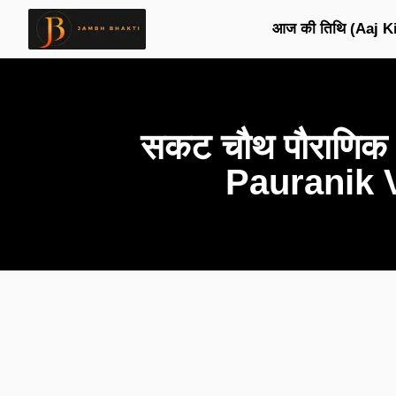
आज की तिथि (Aaj Ki
सकट चौथ पौराणिक व
Pauranik 