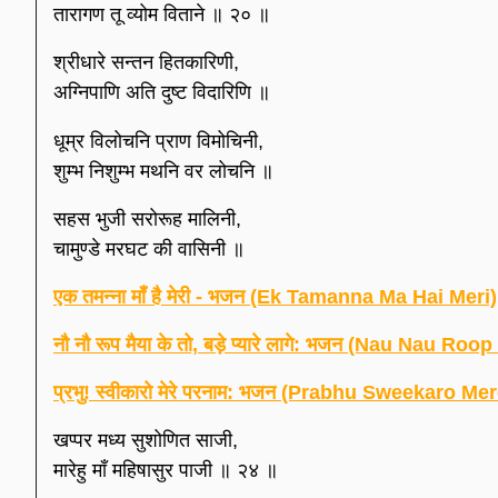
तारागण तू व्योम विताने ॥ २० ॥
श्रीधारे सन्तन हितकारिणी,
अग्निपाणि अति दुष्ट विदारिणि ॥
धूम्र विलोचनि प्राण विमोचिनी,
शुम्भ निशुम्भ मथनि वर लोचनि ॥
सहस भुजी सरोरूह मालिनी,
चामुण्डे मरघट की वासिनी ॥
एक तमन्ना माँ है मेरी - भजन (Ek Tamanna Ma Hai Meri)
नौ नौ रूप मैया के तो, बड़े प्यारे लागे: भजन (Nau Nau
प्रभु! स्वीकारो मेरे परनाम: भजन (Prabhu Sweekaro M
खप्पर मध्य सुशोणित साजी,
मारेहु माँ महिषासुर पाजी ॥ २४ ॥