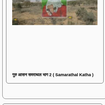
गुरु आसन समराथल भाग 2 ( Samarathal Katha )