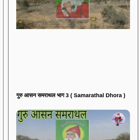
गुरु आसन समराथल भाग 3 ( Samarathal Dhora )