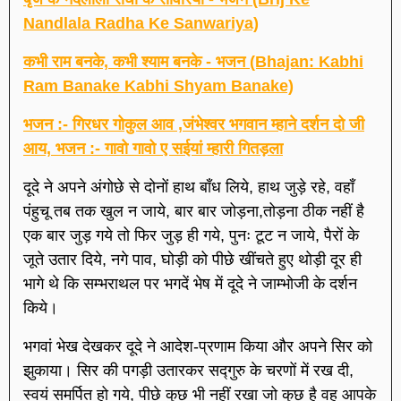
Nandlala Radha Ke Sanwariya)
कभी राम बनके, कभी श्याम बनके - भजन (Bhajan: Kabhi
Ram Banake Kabhi Shyam Banake)
भजन :- गिरधर गोकुल आव ,जंभेश्वर भगवान म्हाने दर्शन दो जी
आय, भजन :- गावो गावो ए सईयां म्हारी गितड़ला
दूदे ने अपने अंगोछे से दोनों हाथ बाँध लिये, हाथ जुड़े रहे, वहाँ
पंहुचू तब तक खुल न जाये, बार बार जोड़ना,तोड़ना ठीक नहीं है
एक बार जुड़ गये तो फिर जुड़ ही गये, पुनः टूट न जाये, पैरों के
जूते उतार दिये, नगे पाव, घोड़ी को पीछे खींचते हुए थोड़ी दूर ही
भागे थे कि सम्भराथल पर भगदें भेष में दूदे ने जाम्भोजी के दर्शन
किये।
भगवां भेख देखकर दूदे ने आदेश-प्रणाम किया और अपने सिर को
झुकाया। सिर की पगड़ी उतारकर सद्गुरु के चरणों में रख दी,
स्वयं समर्पित हो गये, पीछे कुछ भी नहीं रखा जो कुछ है वह आपके