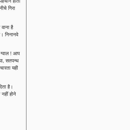
 पहचान होती
नीचे गिरा
वाना है
ते। निनानवे
 ग्वाल ! आप
िया, सतपन्थ
 चारता यही
ेता है।
 नहीं होने