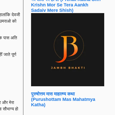
Krishn Mor Se Tera Aankh
Sadaiv Mere Shish)
ालांकि देवजी
्य उमराओ को
 के पास अति
 जाते पूर्ण
पुरुषोत्तम मास माहात्म्य कथा
(Purushottam Mas Mahatmya
र और मेरा
Katha)
ा सौभाग्य हो