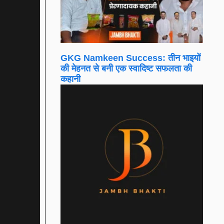
GKG Namkeen Success: तीन भाइयों
की मेहनत से बनी एक स्वादिष्ट सफलता की
कहानी